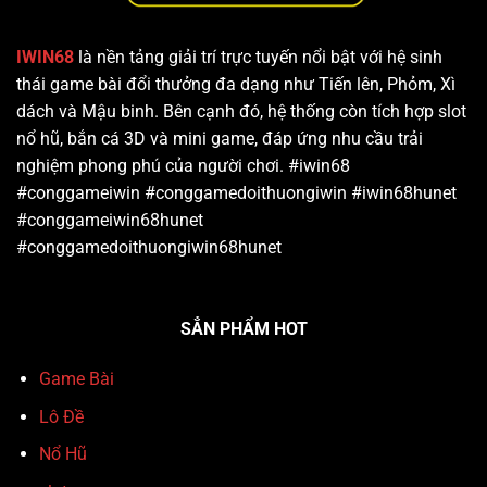
IWIN68
là nền tảng giải trí trực tuyến nổi bật với hệ sinh
thái game bài đổi thưởng đa dạng như Tiến lên, Phỏm, Xì
dách và Mậu binh. Bên cạnh đó, hệ thống còn tích hợp slot
nổ hũ, bắn cá 3D và mini game, đáp ứng nhu cầu trải
nghiệm phong phú của người chơi. #iwin68
#conggameiwin #conggamedoithuongiwin #iwin68hunet
#conggameiwin68hunet
#conggamedoithuongiwin68hunet
SẲN PHẨM HOT
Game Bài
Lô Đề
Nổ Hũ