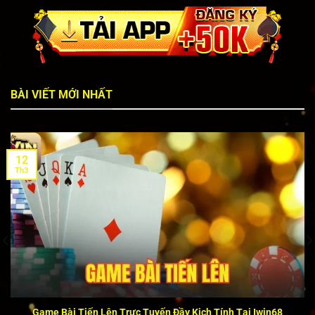
BÀI VIẾT MỚI NHẤT
12
Th3
Game Bài Tiến Lên Trực Tuyến Đầy Kịch Tính Tại Iwin68